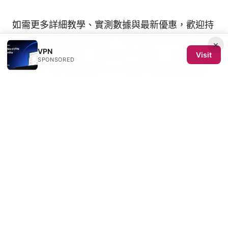
如需更多詳細教學、實測數據與最新優惠，歡迎持
續關注本頻道的後續影片。我們會針對不同使用情
×
VPN
境（例如跨區串流、開放 Wi‑Fi 安全、工作與學習
Visit
SPONSORED
需求等）提供更具體的 iOS 設定步驟與實測結果，
讓你在「Vpn ios 免费」的選擇上更有信心。
Sources:
Nordvpn eero router setup 2026: NordVPN on
Eero, Eero Router VPN Setup, Home Network
Privacy Guide
Vpn客户端下载：全面指南、实用技巧与最新趋势
Blancvpn review unpacking the service
discounts and user experiences
电脑怎么挂梯