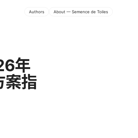
Authors
About — Semence de Toiles
26年
方案指