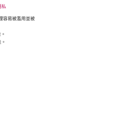
隱私
理容易被濫用並被
告。
佳。