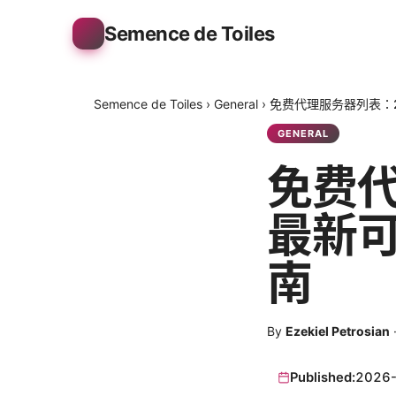
Semence de Toiles
Semence de Toiles
›
General
›
免费代理服务器列表：
GENERAL
免费代
最新
南
By
Ezekiel Petrosian
Published:
2026