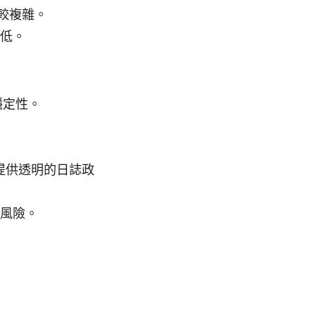
定較複雜。
較低。
穩定性。
。
提供透明的日誌政
示風險。