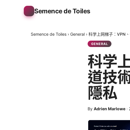
Semence de Toiles
Semence de Toiles
›
General
›
科学上网梯子：VPN
GENERAL
科学上
道技
隱私
By
Adrien Marlowe
·