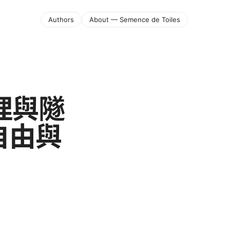
Authors
About — Semence de Toiles
理與隧
自由與