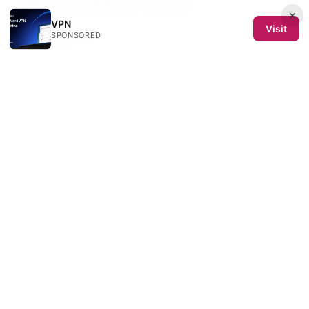
配置与优化你的隐私与上网体验
×
VPN
Visit
SPONSORED
一 键 部署 vpn
© 2026 Semence de Toiles SL. All rights reserved.
Semence de Toiles SL
Calle de Velázquez 64, 4ª planta
Madrid, Madrid, 28001
ES
redaction@semencedetoiles.com
+34-91-555-0192
About
Privacy Policy
Terms of Use