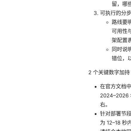
留，哪
可执行的分
路线要
可用性
架配置
同时说
错位，
2 个关键数字加持
在官方文档中
2024–20
右。
针对部署节段
为 12–18