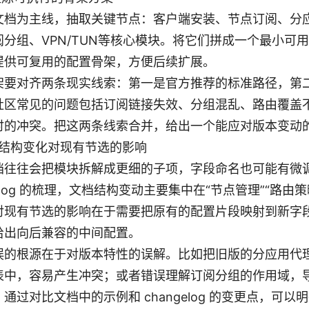
文档为主线，抽取关键节点：客户端安装、节点订阅、分
阅分组、VPN/TUN等核心模块。将它们拼成一个最小可
提供可复用的配置骨架，方便后续扩展。
架要对齐两条现实线索：第一是官方推荐的标准路径，第
社区常见的问题包括订阅链接失效、分组混乱、路由覆盖
时的冲突。把这两条线索合并，给出一个能应对版本变动的
文档结构变化对现有节选的影响
档往往会把模块拆解成更细的子项，字段命名也可能有微
gelog 的梳理，文档结构变动主要集中在“节点管理”“路由策
对现有节选的影响在于需要把原有的配置片段映射到新字
给出向后兼容的中间配置。
误的根源在于对版本特性的误解。比如把旧版的分应用代
表中，容易产生冲突；或者错误理解订阅分组的作用域，
通过对比文档中的示例和 changelog 的变更点，可