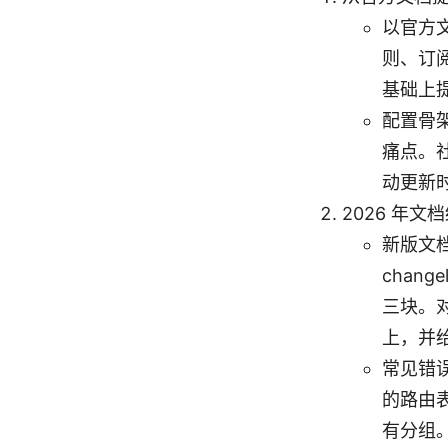
以官方
则、订
基础上
配置骨
痛点。
动更新
2026 年
新版文
chan
三块。
上，并
常见错
的路由
有分组。