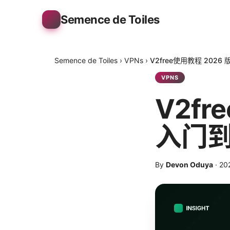
Semence de Toiles
Semence de Toiles
›
VPNs
›
V2free使用教程 20
VPNS
V2fr
入门
By
Devon Oduya
·
20