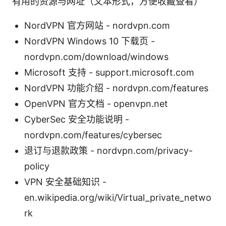
有用的资源与网址（文本形式，方便收藏查看）
NordVPN 官方网站 - nordvpn.com
NordVPN Windows 10 下载页 -
nordvpn.com/download/windows
Microsoft 支持 - support.microsoft.com
NordVPN 功能介绍 - nordvpn.com/features
OpenVPN 官方文档 - openvpn.net
CyberSec 安全功能说明 -
nordvpn.com/features/cybersec
退订与退款政策 - nordvpn.com/privacy-
policy
VPN 安全基础知识 -
en.wikipedia.org/wiki/Virtual_private_netwo
rk