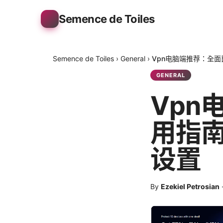
Semence de Toiles
Semence de Toiles
›
General
›
Vpn电脑端推荐：全
GENERAL
Vpn
用指
设置
By
Ezekiel Petrosian