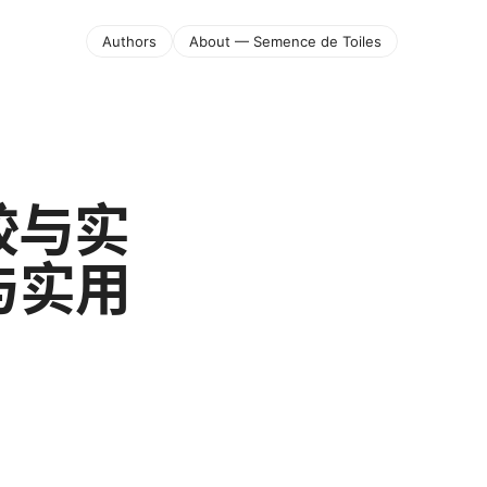
Authors
About — Semence de Toiles
较与实
与实用