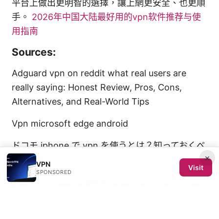
平台上做出更明智的選擇，讓上網更安全、也更順
手。
2026年中国大陆最好用的vpn软件推荐与使
用指南
Sources:
Adguard vpn on reddit what real users are
really saying: Honest Review, Pros, Cons,
Alternatives, and Real-World Tips
Vpn microsoft edge android
ドコモ iphone で vpn を使うとは？知っておくべ
×
き全知識
VPN
Visit
SPONSORED
Ikuun：VPNs的全面指南与实用技巧，提升你在网
上的隐私与自由
Is microsoft edge safer than chrome and how