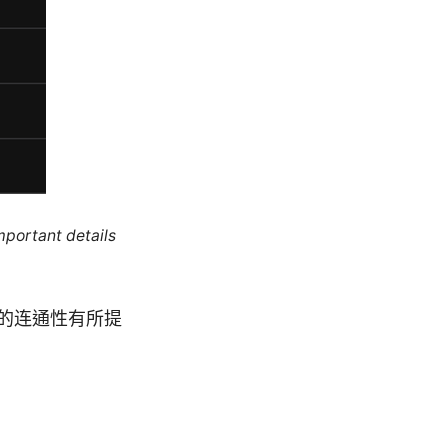
mportant details
国的连通性有所提
）