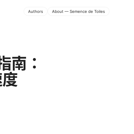
Authors
About — Semence de Toiles
极指南：
速度