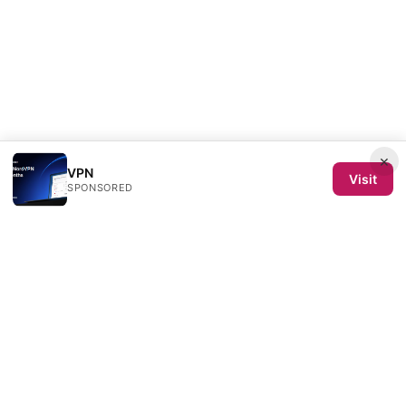
×
VPN
Visit
SPONSORED
Semence de Toiles SL
Calle de Velázquez 64, 4ª planta
Madrid, Madrid, 28001
ES
redaction@semencedetoiles.com
+34-91-555-0192
About
Privacy Policy
Terms of Use