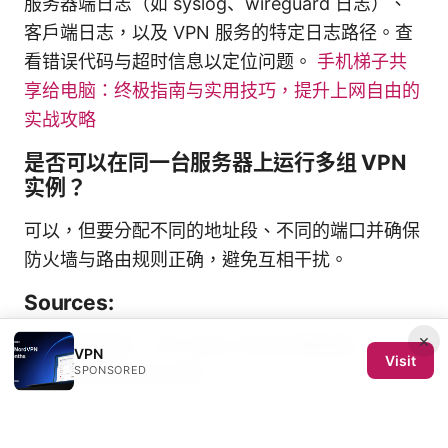
服务器端日志（如 syslog、wireguard 日志）、
客户端日志，以及 VPN 服务的特定日志路径。查
看错误代码与超时信息以定位问题。
手机梯子共
享给电脑：终极指南与实用技巧，提升上网自由的
实战攻略
是否可以在同一台服务器上运行多组 VPN
实例？
可以，但要分配不同的地址段、不同的端口并确保
防火墙与路由规则正确，避免互相干扰。
Sources:
×
机场推荐免费：VPN 安全上网全流程指南，含实
VPN
Visit
SPONSORED
用工具与高性价比选择
How to Turn on Edge Secure Network VPN on