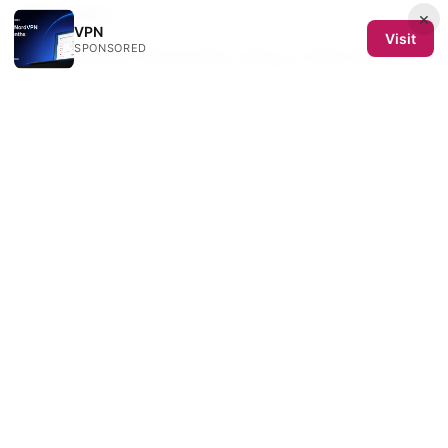
Sources:
×
VPN
Visit
SPONSORED
Trouble with Polymarket Using a VPN Here’s
How to Fix It
How to disable vpn in microsoft edge
Vpn连接工具完整指南：如何选择、配置与优化以
提升隐私与上网体验（2025版）
火车票尺寸详
解：纸质票、电子票打印及尺寸规格全指南 -
Comprehensive Guide to Train Ticket Sizes,
Paper vs Electronic, Printing and Dimensions
The Ultimate Guide Best VPNs For Your Sony
Bravia TV In 2026: Top Picks, Setup, And Tips
To Watch Anywhere
Surfshark vpn port forwarding the ultimate