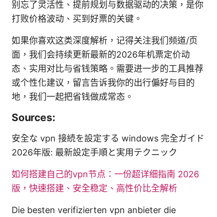
别忘了灵活性、提前规划与数据驱动的决策，是你
打败价格波动、买到好票的关键。
如果你喜欢这类深度解析，记得关注我们频道/页
面，我们会持续更新最新的2026年机票定价动
态、实用对比与省钱策略。需要进一步的工具推荐
或个性化建议，留言告诉我你的出行偏好与目的
地，我们一起把省钱做成常态。
Sources:
安全な vpn 接続を設定する windows 完全ガイド
2026年版: 最新設定手順と実用テクニック
如何搭建自己的vpn节点：一份超详细指南 2026
版，快速搭建、安全稳定、高性价比全解析
Die besten verifizierten vpn anbieter die