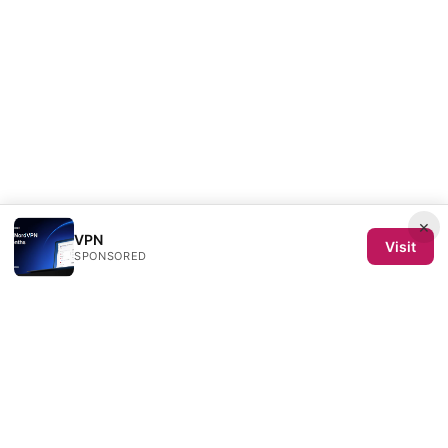
×
VPN
Visit
SPONSORED
Semence de Toiles SL
Calle de Velázquez 64, 4ª planta
Madrid, Madrid, 28001
ES
redaction@semencedetoiles.com
+34-91-555-0192
About
Privacy Policy
Terms of Use