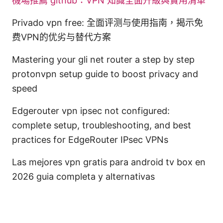
機場推薦 github：VPN 知識全面升級與實用清單
Privado vpn free: 全面评测与使用指南，揭示免
费VPN的优劣与替代方案
Mastering your gli net router a step by step
protonvpn setup guide to boost privacy and
speed
Edgerouter vpn ipsec not configured:
complete setup, troubleshooting, and best
practices for EdgeRouter IPsec VPNs
Las mejores vpn gratis para android tv box en
2026 guia completa y alternativas