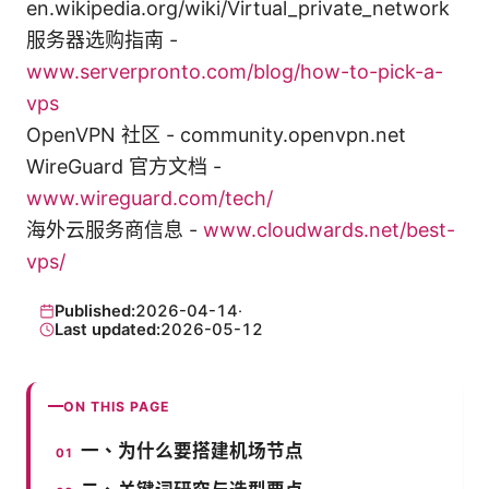
en.wikipedia.org/wiki/Virtual_private_network
服务器选购指南 -
www.serverpronto.com/blog/how-to-pick-a-
vps
OpenVPN 社区 - community.openvpn.net
WireGuard 官方文档 -
www.wireguard.com/tech/
海外云服务商信息 -
www.cloudwards.net/best-
vps/
Published:
2026-04-14
·
Last updated:
2026-05-12
ON THIS PAGE
一、为什么要搭建机场节点