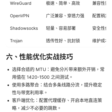
WireGuard
极速、简单、高效
兼容性需
OpenVPN
广泛兼容、穿透力强
配置稍复
Shadowsocks
轻量、容易部署
安全性依
Trojan
透传性好、抗封锁
维护成本
六、性能优化实战技巧
选择合适的 MTU：避免分片带来额外开销，常
用值在 1420-1500 之间测试。
使用多路聚合：结合多条线路分流，提升稳定
性与带宽利用率。
客户端优化：配置代理缓存、开启本地直连策
略，减少不必要的跳数。