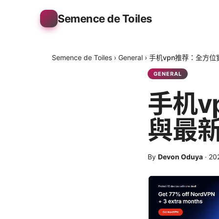
Semence de Toiles
Semence de Toiles
›
General
›
手机vpn推荐：全方
GENERAL
手机v
與最
By
Devon Oduya
·
20