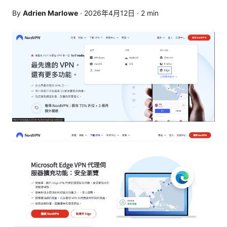
By
Adrien Marlowe
·
2026年4月12日
·
2
min