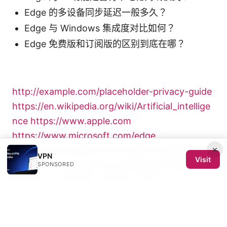
Edge 的多设备同步延迟一般多久？
Edge 与 Windows 集成度对比如何？
Edge 免费版和订阅版的区别到底在哪？
http://example.com/placeholder-privacy-guide
https://en.wikipedia.org/wiki/Artificial_intellige
nce
https://www.apple.com
https://www.microsoft.com/edge
×
https://www.support.microsoft.com/edge
VPN
Visit
https://www.chromium.org
解决vpn使用中的各
SPONSORED
种烦恼：vpn连接慢、不稳定、连不
Sources:
How to disable edge vpn and turn off Edge