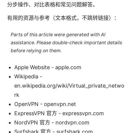
分步操作、对比表格和常见问题解答。
有用的资源与参考（文本格式，不跳转链接）：
Parts of this article were generated with AI
assistance. Please double-check important details
before relying on them.
Apple Website - apple.com
Wikipedia -
en.wikipedia.org/wiki/Virtual_private_netwo
rk
OpenVPN - openvpn.net
ExpressVPN 官方 - expressvpn.com
NordVPN 官方 - nordvpn.com
Surfshark 官方 - surfshark.com