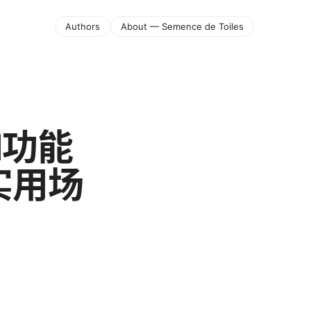
Authors
About — Semence de Toiles
PN功能
实用场