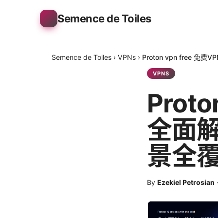
Semence de Toiles
Semence de Toiles
›
VPNs
›
Proton vpn fre
VPNS
Prot
全面
景全
By
Ezekiel Petrosian