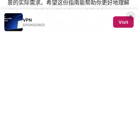
景的实际需求。希望这份指南能帮助你更好地理解
质子vpn，并做出最符合自己需求的选择。
2025
×
VPN
年最新指南：如何在 pc ⭐ 上高效、安全地翻墙、
Visit
SPONSORED
使用 VPN、隐私保护与速度优化全解析
Sources:
挂梯子：2025年最全指南，让你的网络畅通无
阻，VPN应用、代理工具、隐私保护与速度优化全
覆盖
K edge effect radiology
手机设置vpn：在手机上快速配置VPN、协议选
择、服务器优化与实战指南
Vpn一直开着会怎么样以及长期开启的影响与注意
事项