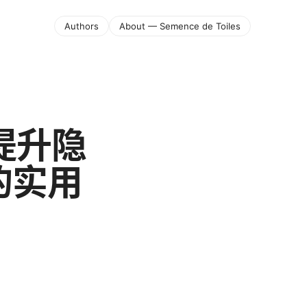
Authors
About — Semence de Toiles
提升隐
的实用