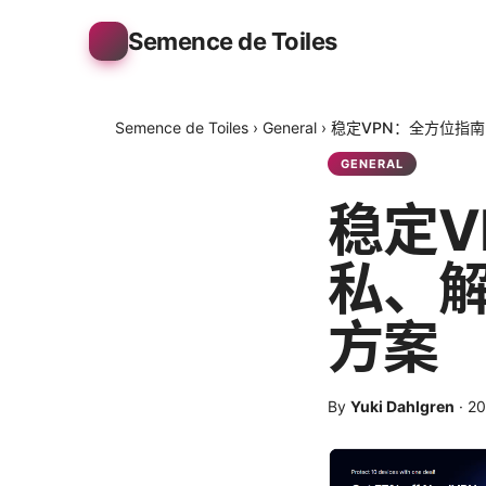
Semence de Toiles
Semence de Toiles
›
General
›
稳定VPN：全方位指
GENERAL
稳定V
私、
方案
By
Yuki Dahlgren
·
2