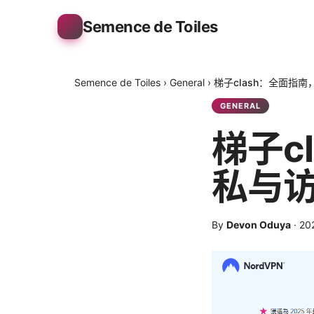
Semence de Toiles
Semence de Toiles
›
General
›
梯子clash：全面指
GENERAL
梯子c
私与
By
Devon Oduya
·
20