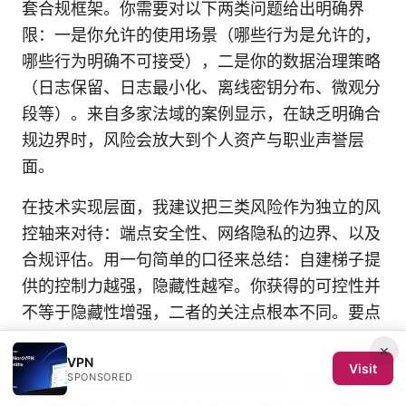
套合规框架。你需要对以下两类问题给出明确界
限：一是你允许的使用场景（哪些行为是允许的，
哪些行为明确不可接受），二是你的数据治理策略
（日志保留、日志最小化、离线密钥分布、微观分
段等）。来自多家法域的案例显示，在缺乏明确合
规边界时，风险会放大到个人资产与职业声誉层
面。
在技术实现层面，我建议把三类风险作为独立的风
控轴来对待：端点安全性、网络隐私的边界、以及
合规评估。用一句简单的口径来总结：自建梯子提
供的控制力越强，隐藏性越窄。你获得的可控性并
不等于隐藏性增强，二者的关注点根本不同。要点
如下。
×
VPN
Visit
SPONSORED
端点与密钥：采用分离式信任架构，最小化授