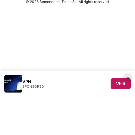
© 2026 Semence de Toiles SL. All rights reserved.
×
VPN
Visit
SPONSORED
Semence de Toiles SL
Calle de Velázquez 64, 4ª planta
Madrid, Madrid, 28001
ES
redaction@semencedetoiles.com