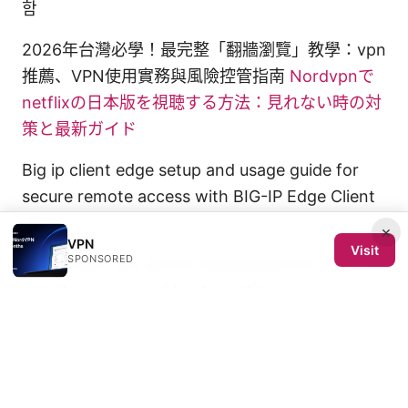
함
2026年台灣必學！最完整「翻牆瀏覽」教學：vpn
推薦、VPN使用實務與風險控管指南
Nordvpnで
netflixの日本版を視聴する方法：見れない時の対
策と最新ガイド
Big ip client edge setup and usage guide for
secure remote access with BIG-IP Edge Client
VPN
×
VPN
Visit
SPONSORED
Edgerouter vpn server setup guide for secure
remote access and best practices
Come funziona una vpn la guida completa per
la massima sicurezza online