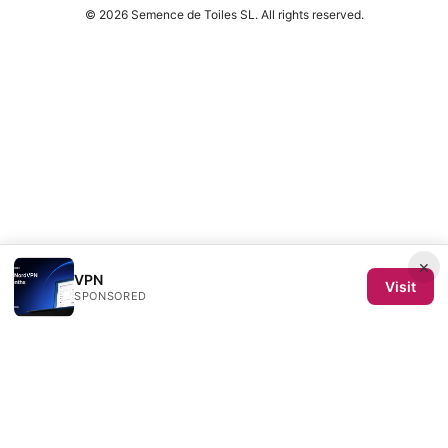
© 2026 Semence de Toiles SL. All rights reserved.
×
VPN
Visit
SPONSORED
Semence de Toiles SL
Calle de Velázquez 64, 4ª planta
Madrid, Madrid, 28001
ES
redaction@semencedetoiles.com