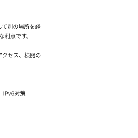
号化して別の場所を経
きな利点です。
アクセス、検閲の
IPv6対策