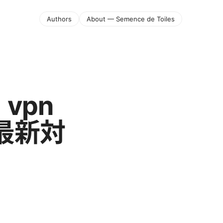
Authors
About — Semence de Toiles
vpn
最新対