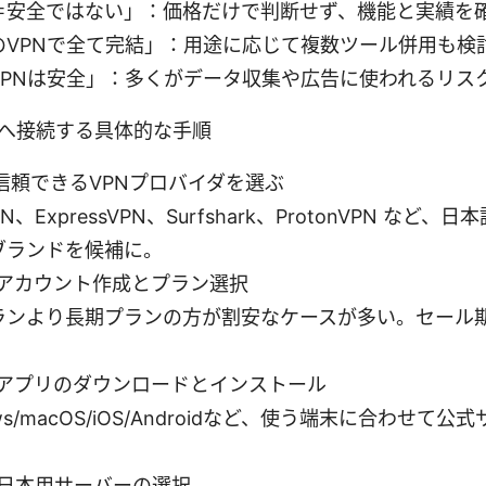
＝安全ではない」：価格だけで判断せず、機能と実績を
のVPNで全て完結」：用途に応じて複数ツール併用も検
VPNは安全」：多くがデータ収集や広告に使われるリス
へ接続する具体的な手順
信頼できるVPNプロバイダを選ぶ
PN、ExpressVPN、Surfshark、ProtonVPN な
ブランドを候補に。
アカウント作成とプラン選択
ランより長期プランの方が割安なケースが多い。セール
：アプリのダウンロードとインストール
ows/macOS/iOS/Androidなど、使う端末に合わせて
。
日本用サーバーの選択