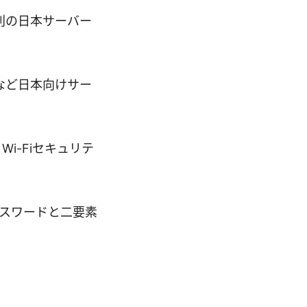
別の日本サーバー
beなど日本向けサー
i-Fiセキュリテ
パスワードと二要素