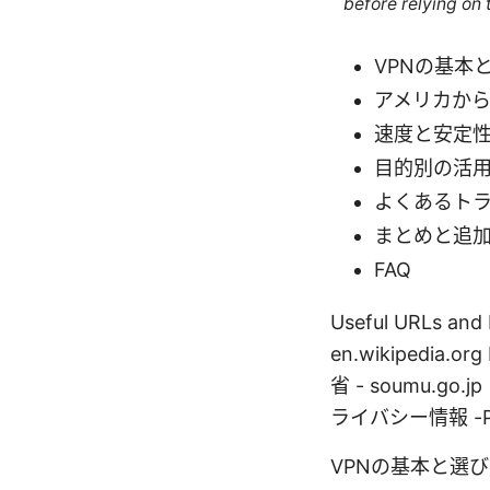
before relying on
VPNの基本
アメリカか
速度と安定
目的別の活
よくあるト
まとめと追
FAQ
Useful URLs an
en.wikipedia.
省 - soumu.go.
ライバシー情報 -Privac
VPNの基本と選