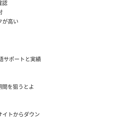
確認
討
クが高い
ど、日本語サポートと実績
期間を狙うとよ
公式サイトからダウン