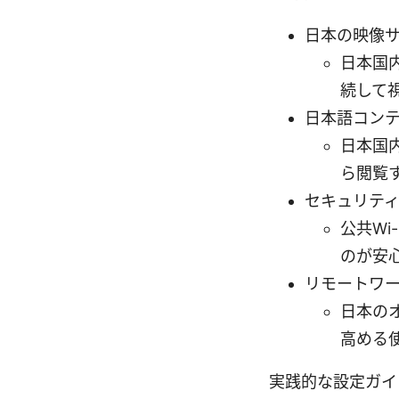
日本の映像
日本国
続して
日本語コン
日本国
ら閲覧
セキュリテ
公共W
のが安
リモートワ
日本の
高める
実践的な設定ガイ