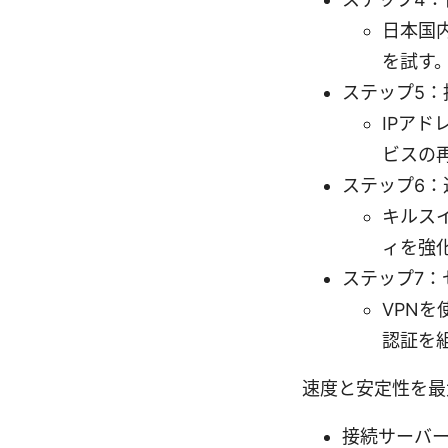
日本国
を試す
ステップ5：
IPアド
ビスの
ステップ6：
キルスイ
ィを強
ステップ7：
VPN
認証を
速度と安定性を最
接続サーバ