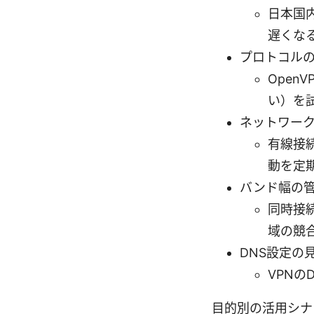
日本国
遅くな
プロトコル
Open
い）を
ネットワー
有線接続
動を定
バンド幅の
同時接
域の競
DNS設定の
VPN
目的別の活用シナ