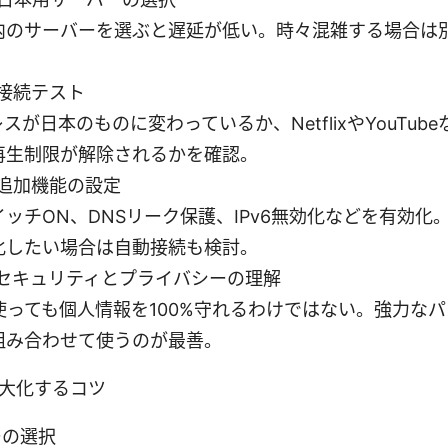
内のサーバーを選ぶと遅延が低い。時々混雑する場合は
。
接続テスト
レスが日本のものに変わっているか、NetflixやYouTu
再生制限が解除されるかを確認。
追加機能の設定
ッチON、DNSリーク保護、IPv6無効化などを有効化。W
化したい場合は自動接続も検討。
セキュリティとプライバシーの理解
を使っても個人情報を100%守れるわけではない。強力な
組み合わせて使うのが最善。
大化するコツ
ーの選択