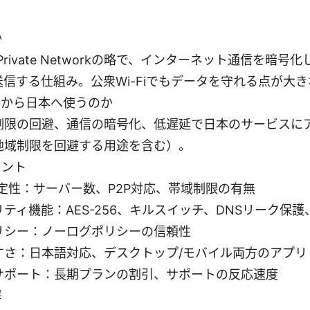
か
ual Private Networkの略で、インターネット通信を暗
送信する仕組み。公衆Wi-Fiでもデータを守れる点が大
カから日本へ使うのか
制限の回避、通信の暗号化、低遅延で日本のサービスに
地域制限を回避する用途を含む）。
イント
安定性：サーバー数、P2P対応、帯域制限の有無
ティ機能：AES-256、キルスイッチ、DNSリーク保護、
リシー：ノーログポリシーの信頼性
すさ：日本語対応、デスクトップ/モバイル両方のアプリ
サポート：長期プランの割引、サポートの反応速度
解