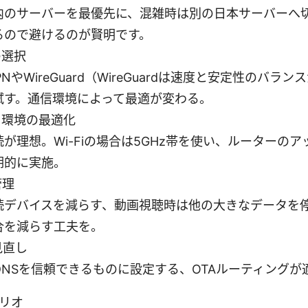
内のサーバーを最優先に、混雑時は別の日本サーバーへ
るので避けるのが賢明です。
の選択
VPNやWireGuard（WireGuardは速度と安定性のバラ
試す。通信環境によって最適が変わる。
ク環境の最適化
が理想。Wi-Fiの場合は5GHz帯を使い、ルーターの
期的に実施。
管理
続デバイスを減らす、動画視聴時は他の大きなデータを
合を減らす工夫を。
見直し
のDNSを信頼できるものに設定する、OTAルーティング
リオ