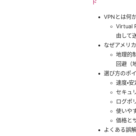
ド
VPNとは何
Virt
由して
なぜアメリ
地理的
回避（
選び方のポ
速度・
セキュリ
ログポ
使いや
価格と
よくある誤