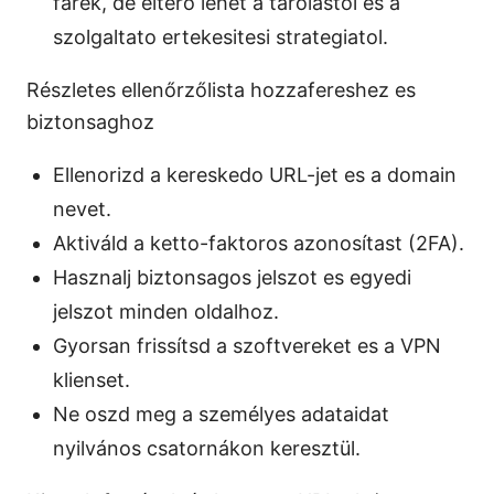
farek, de eltero lehet a tarolastol es a
szolgaltato ertekesitesi strategiatol.
Részletes ellenőrzőlista hozzafereshez es
biztonsaghoz
Ellenorizd a kereskedo URL-jet es a domain
nevet.
Aktiváld a ketto-faktoros azonosítast (2FA).
Hasznalj biztonsagos jelszot es egyedi
jelszot minden oldalhoz.
Gyorsan frissítsd a szoftvereket es a VPN
klienset.
Ne oszd meg a személyes adataidat
nyilvános csatornákon keresztül.