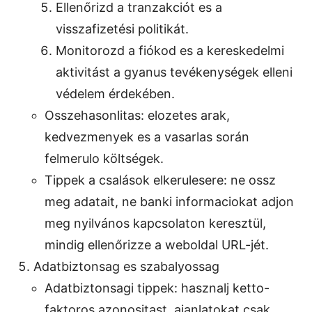
Ellenőrizd a tranzakciót es a
visszafizetési politikát.
Monitorozd a fiókod es a kereskedelmi
aktivitást a gyanus tevékenységek elleni
védelem érdekében.
Osszehasonlitas: elozetes arak,
kedvezmenyek es a vasarlas során
felmerulo költségek.
Tippek a csalások elkerulesere: ne ossz
meg adatait, ne banki informaciokat adjon
meg nyilvános kapcsolaton keresztül,
mindig ellenőrizze a weboldal URL-jét.
Adatbiztonsag es szabalyossag
Adatbiztonsagi tippek: hasznalj ketto-
faktoros azonositast, ajanlatokat csak