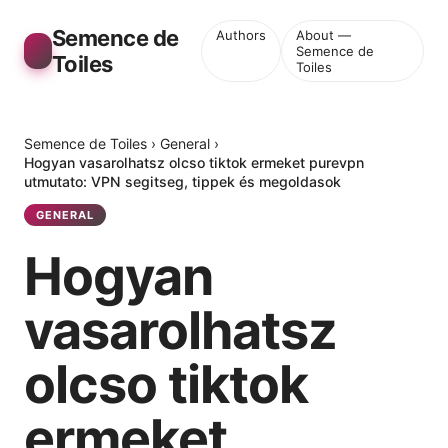
Semence de
Authors
About —
Semence de
Toiles
Toiles
Semence de Toiles
›
General
›
Hogyan vasarolhatsz olcso tiktok ermeket purevpn
utmutato: VPN segitseg, tippek és megoldasok
GENERAL
Hogyan
vasarolhatsz
olcso tiktok
ermeket