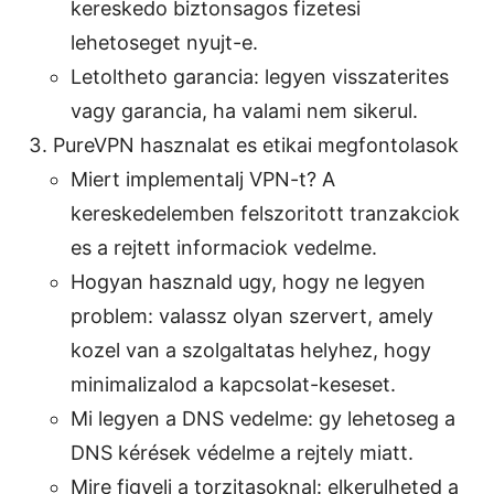
kereskedo biztonsagos fizetesi
lehetoseget nyujt-e.
Letoltheto garancia: legyen visszaterites
vagy garancia, ha valami nem sikerul.
PureVPN hasznalat es etikai megfontolasok
Miert implementalj VPN-t? A
kereskedelemben felszoritott tranzakciok
es a rejtett informaciok vedelme.
Hogyan hasznald ugy, hogy ne legyen
problem: valassz olyan szervert, amely
kozel van a szolgaltatas helyhez, hogy
minimalizalod a kapcsolat-keseset.
Mi legyen a DNS vedelme: gy lehetoseg a
DNS kérések védelme a rejtely miatt.
Mire figyelj a torzitasoknal: elkerulheted a