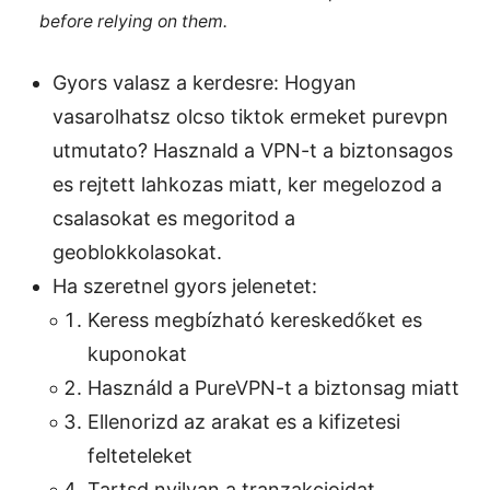
before relying on them.
Gyors valasz a kerdesre: Hogyan
vasarolhatsz olcso tiktok ermeket purevpn
utmutato? Hasznald a VPN-t a biztonsagos
es rejtett lahkozas miatt, ker megelozod a
csalasokat es megoritod a
geoblokkolasokat.
Ha szeretnel gyors jelenetet:
Keress megbízható kereskedőket es
kuponokat
Használd a PureVPN-t a biztonsag miatt
Ellenorizd az arakat es a kifizetesi
felteteleket
Tartsd nyilvan a tranzakcioidat