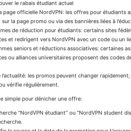
ver le rabais étudiant actuel
 la page officielle NordVPN: les offres pour étudiants 
 sur la page promo ou via des bannières liées à l’éduc
rmes de réduction pour étudiants: certains sites fédèr
tes et redirigent vers NordVPN avec un code ou un lien
mes seniors et réductions associatives: certaines as
tes ou alliances universitaires proposent des codes dé
 l’actualité: les promos peuvent changer rapidement;
ou vérifie régulièrement.
e simple pour dénicher une offre:
cherche “NordVPN étudiant” ou “NordVPN student dis
echerche.
fie la source et la date de la promotion pour t’assurer 