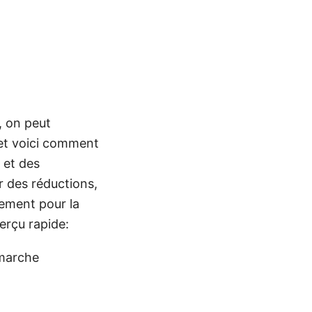
, on peut
 et voici comment
 et des
r des réductions,
nement pour la
erçu rapide:
 marche