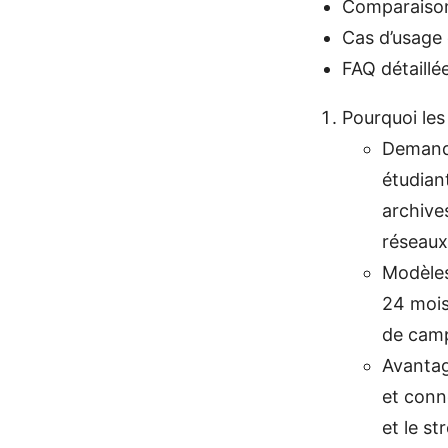
Comparaison
Cas d’usage 
FAQ détaillé
Pourquoi les
Demande
étudian
archive
réseaux
Modèles
24 mois
de camp
Avantag
et conne
et le s