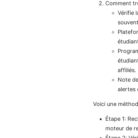
Comment trou
Vérifie
souvent
Platefo
étudian
Program
étudian
affiliés.
Note de
alertes 
Voici une méthod
Étape 1: Re
moteur de r
Étape 2: Véri