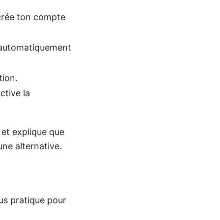
 crée ton compte
te automatiquement
tion.
ctive la
t et explique que
une alternative.
lus pratique pour