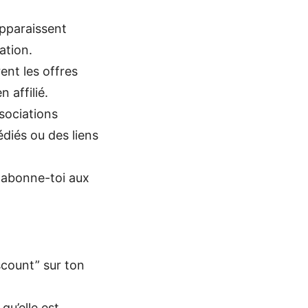
apparaissent
ation.
ent les offres
 affilié.
sociations
diés ou des liens
 abonne-toi aux
count” sur ton
qu’elle est