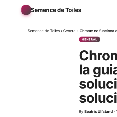
Semence de Toiles
Semence de Toiles
›
General
›
Chrome no funciona co
GENERAL
Chrom
la gui
soluci
soluc
By
Beatrix Ulfstand
·