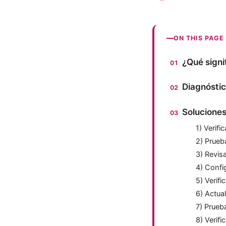
ON THIS PAGE
¿Qué signi
Diagnósti
Soluciones
1) Verifi
2) Prueb
3) Revis
4) Confi
5) Verifi
6) Actual
7) Prueb
8) Verif